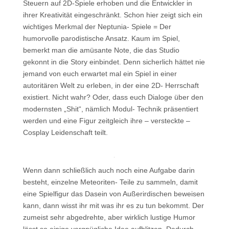
Steuern auf 2D-Spiele erhoben und die Entwickler in
ihrer Kreativität eingeschränkt. Schon hier zeigt sich ein
wichtiges Merkmal der Neptunia- Spiele = Der
humorvolle parodistische Ansatz. Kaum im Spiel,
bemerkt man die amüsante Note, die das Studio
gekonnt in die Story einbindet. Denn sicherlich hättet nie
jemand von euch erwartet mal ein Spiel in einer
autoritären Welt zu erleben, in der eine 2D- Herrschaft
existiert. Nicht wahr? Oder, dass euch Dialoge über den
modernsten „Shit“, nämlich Modul- Technik präsentiert
werden und eine Figur zeitgleich ihre – versteckte –
Cosplay Leidenschaft teilt.
Wenn dann schließlich auch noch eine Aufgabe darin
besteht, einzelne Meteoriten- Teile zu sammeln, damit
eine Spielfigur das Dasein von Außerirdischen beweisen
kann, dann wisst ihr mit was ihr es zu tun bekommt. Der
zumeist sehr abgedrehte, aber wirklich lustige Humor
lässt so einige vergnügliche Idee aufblitzen. Dadurch