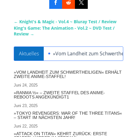
←
Knight's & Magic - Vol.4 ~ Bluray Test / Review
King's Game: The Animation - Vol.2 ~ DVD Test /
Review
→
Aktuelles
»Vom Landheit zum Schwertheiligen« 
»VOM LANDHEIT ZUM SCHWERTHEILIGEN« ERHÄLT
ZWEITE ANIME-STAFFEL!
Juni 24, 2025
»RANMA ½« – ZWEITE STAFFEL DES ANIME-
REBOOTS ANGEKÜNDIGT1
Juni 23, 2025
»TOKYO REVENGERS: WAR OF THE THREE TITANS«
– START IM NÄCHSTEN JAHR!
Juni 22, 2025
»ATTACK ON TITAN« KEHRT ZURÜCK: ERSTE