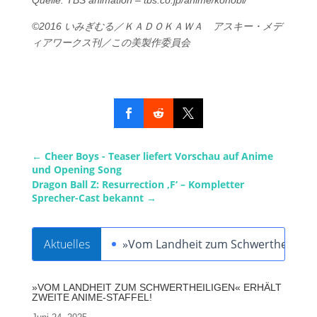
Quelle: TBS animation – tbs.co.jp/anime/konobi/
©2016 いみぎむる／ＫＡＤＯＫＡＷＡ アスキー・メデ
ィアワークス刊／この美製作委員会
←
Cheer Boys - Teaser liefert Vorschau auf Anime
und Opening Song
Dragon Ball Z: Resurrection ‚F‘ – Kompletter
Sprecher-Cast bekannt
→
Aktuelles
»Vom Landheit zum Schwertheiligen« 
»VOM LANDHEIT ZUM SCHWERTHEILIGEN« ERHÄLT
ZWEITE ANIME-STAFFEL!