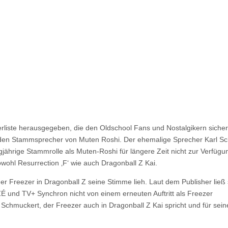
rliste herausgegeben, die den Oldschool Fans und Nostalgikern sicher
auf den Stammsprecher von Muten Roshi. Der ehemalige Sprecher Karl Sc
gjährige Stammrolle als Muten-Roshi für längere Zeit nicht zur Verfügu
owohl Resurrection ‚F‘ wie auch Dragonball Z Kai.
der Freezer in Dragonball Z seine Stimme lieh. Laut dem Publisher ließ 
É und TV+ Synchron nicht von einem erneuten Auftritt als Freezer
hmuckert, der Freezer auch in Dragonball Z Kai spricht und für sein