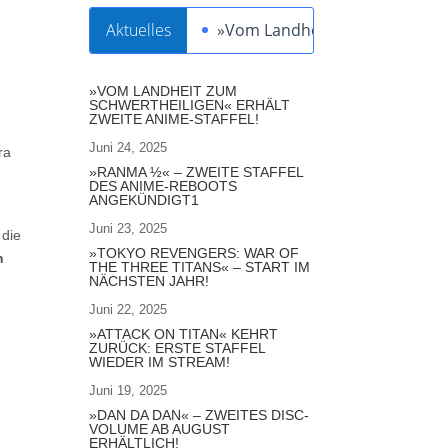
Aktuelles
»Vom Landheit zum Schwertheil
»VOM LANDHEIT ZUM
SCHWERTHEILIGEN« ERHÄLT
ZWEITE ANIME-STAFFEL!
Juni 24, 2025
ra
»RANMA ½« – ZWEITE STAFFEL
DES ANIME-REBOOTS
ANGEKÜNDIGT1
Juni 23, 2025
 die
»TOKYO REVENGERS: WAR OF
n
THE THREE TITANS« – START IM
NÄCHSTEN JAHR!
Juni 22, 2025
»ATTACK ON TITAN« KEHRT
ZURÜCK: ERSTE STAFFEL
WIEDER IM STREAM!
Juni 19, 2025
»DAN DA DAN« – ZWEITES DISC-
VOLUME AB AUGUST
ERHÄLTLICH!