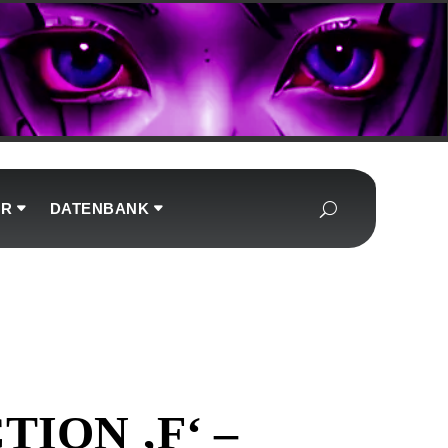
UR
DATENBANK
ION ‚F‘ –