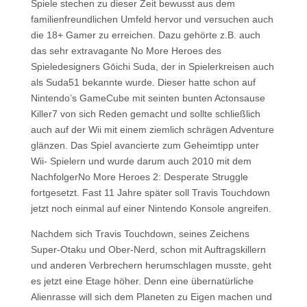
Spiele stechen zu dieser Zeit bewusst aus dem
familienfreundlichen Umfeld hervor und versuchen auch
die 18+ Gamer zu erreichen. Dazu gehörte z.B. auch
das sehr extravagante No More Heroes des
Spieledesigners Gōichi Suda, der in Spielerkreisen auch
als Suda51 bekannte wurde. Dieser hatte schon auf
Nintendo’s GameCube mit seinten bunten Actonsause
Killer7 von sich Reden gemacht und sollte schließlich
auch auf der Wii mit einem ziemlich schrägen Adventure
glänzen. Das Spiel avancierte zum Geheimtipp unter
Wii- Spielern und wurde darum auch 2010 mit dem
Nachfolger
No More Heroes 2: Desperate Struggle
fortgesetzt. Fast 11 Jahre später soll Travis Touchdown
jetzt noch einmal auf einer Nintendo Konsole angreifen.
Nachdem sich Travis Touchdown, seines Zeichens
Super-Otaku und Ober-Nerd, schon mit Auftragskillern
und anderen Verbrechern herumschlagen musste, geht
es jetzt eine Etage höher. Denn eine übernatürliche
Alienrasse will sich dem Planeten zu Eigen machen und