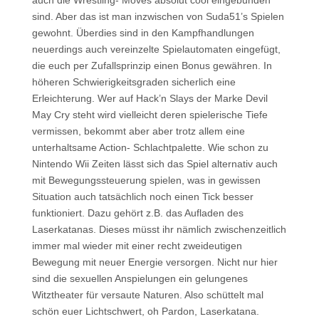
auch die Wrestling- Moves absolut cool eingebunden
sind. Aber das ist man inzwischen von Suda51’s Spielen
gewohnt. Überdies sind in den Kampfhandlungen
neuerdings auch vereinzelte Spielautomaten eingefügt,
die euch per Zufallsprinzip einen Bonus gewähren. In
höheren Schwierigkeitsgraden sicherlich eine
Erleichterung. Wer auf Hack’n Slays der Marke Devil
May Cry steht wird vielleicht deren spielerische Tiefe
vermissen, bekommt aber aber trotz allem eine
unterhaltsame Action- Schlachtpalette. Wie schon zu
Nintendo Wii Zeiten lässt sich das Spiel alternativ auch
mit Bewegungssteuerung spielen, was in gewissen
Situation auch tatsächlich noch einen Tick besser
funktioniert. Dazu gehört z.B. das Aufladen des
Laserkatanas. Dieses müsst ihr nämlich zwischenzeitlich
immer mal wieder mit einer recht zweideutigen
Bewegung mit neuer Energie versorgen. Nicht nur hier
sind die sexuellen Anspielungen ein gelungenes
Witztheater für versaute Naturen. Also schüttelt mal
schön euer Lichtschwert, oh Pardon, Laserkatana.