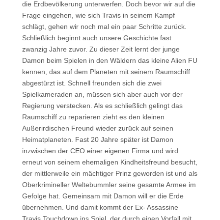
die Erdbevölkerung unterwerfen. Doch bevor wir auf die
Frage eingehen, wie sich Travis in seinem Kampf
schlägt, gehen wir noch mal ein paar Schritte zurück.
Schließlich beginnt auch unsere Geschichte fast
zwanzig Jahre zuvor. Zu dieser Zeit lernt der junge
Damon beim Spielen in den Wäldern das kleine Alien FU
kennen, das auf dem Planeten mit seinem Raumschiff
abgestürzt ist. Schnell freunden sich die zwei
Spielkameraden an, müssen sich aber auch vor der
Regierung verstecken. Als es schließlich gelingt das
Raumschiff zu reparieren zieht es den kleinen
Außerirdischen Freund wieder zurück auf seinen
Heimatplaneten. Fast 20 Jahre später ist Damon
inzwischen der CEO einer eigenen Firma und wird
erneut von seinem ehemaligen Kindheitsfreund besucht,
der mittlerweile ein mächtiger Prinz geworden ist und als
Oberkrimineller Weltebummler seine gesamte Armee im
Gefolge hat. Gemeinsam mit Damon will er die Erde
übernehmen. Und damit kommt der Ex- Assassine
Travis Touchdown ins Spiel, der durch einen Vorfall mit