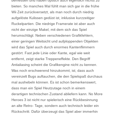
bemessen und haben optisch auch eigentlich nichts zu
bieten. So manches Mal fühlt man sich gar in die frühe
Wii Zeit zurückversetzt, als man noch durch niedrig
aufgelöste Kulissen gedüst ist, inklusive kurzzeitiger
Ruckelpartien. Die niedrige Framerate ist aber auch
nicht der einzige Makel, mit dem sich das Spiel
herumschlägt. Neben verschiedenen Grafikfehlern,
einer geringen Weitsicht und aufploppenden Objekten
wird das Spiel auch durch enormes Kantenflimmern
gestört. Fast jede Linie oder Kante, egal wie weit
entfernt, zeigt starke Treppeneffekte. Den Begriff
Antialiasing scheint die Grafikengine nicht zu kennen.
Was noch erschwerend hinzukommt, ist, dass auch
vereinzelt Bugs auftauchen, die den Spielspaß durchaus
mal aushebeln können. Es ist schon bemerkenswert,
dass man ein Spiel Heutzutage noch in einem
derartigen technischen Zustand abliefern kann. No More
Heroes 3 ist nicht nur spielerisch eine Rückbesinnung
an alte Retro- Tage, sondern auch technisch leider ein
Rückschritt. Dafür überzeugt das Spiel aber immerhin