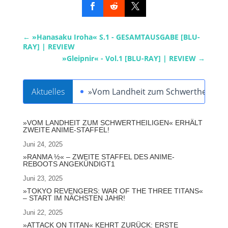
←
»Hanasaku Iroha« S.1 - GESAMTAUSGABE [BLU-
RAY] | REVIEW
»Gleipnir« - Vol.1 [BLU-RAY] | REVIEW
→
Aktuelles
»Vom Landheit zum Schwertheiligen« 
»VOM LANDHEIT ZUM SCHWERTHEILIGEN« ERHÄLT
ZWEITE ANIME-STAFFEL!
Juni 24, 2025
»RANMA ½« – ZWEITE STAFFEL DES ANIME-
REBOOTS ANGEKÜNDIGT1
Juni 23, 2025
»TOKYO REVENGERS: WAR OF THE THREE TITANS«
– START IM NÄCHSTEN JAHR!
Juni 22, 2025
»ATTACK ON TITAN« KEHRT ZURÜCK: ERSTE