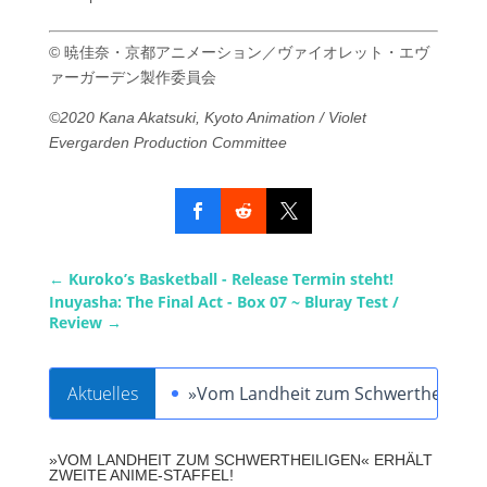
© 暁佳奈・京都アニメーション／ヴァイオレット・エヴ
ァーガーデン製作委員会
©2020 Kana Akatsuki, Kyoto Animation / Violet
Evergarden Production Committee
←
Kuroko’s Basketball - Release Termin steht!
Inuyasha: The Final Act - Box 07 ~ Bluray Test /
Review
→
Aktuelles
»Vom Landheit zum Schwertheiligen« 
»VOM LANDHEIT ZUM SCHWERTHEILIGEN« ERHÄLT
ZWEITE ANIME-STAFFEL!