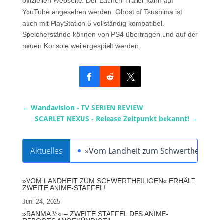
offiziellen Webseite. Der Launch-Trailer kann auf
YouTube angesehen werden. Ghost of Tsushima ist
auch mit PlayStation 5 vollständig kompatibel.
Speicherstände können von PS4 übertragen und auf der
neuen Konsole weitergespielt werden.
←
Wandavision - TV SERIEN REVIEW
SCARLET NEXUS - Release Zeitpunkt bekannt!
→
Aktuelles
»Vom Landheit zum Schwertheiligen« 
»VOM LANDHEIT ZUM SCHWERTHEILIGEN« ERHÄLT
ZWEITE ANIME-STAFFEL!
Juni 24, 2025
»RANMA ½« – ZWEITE STAFFEL DES ANIME-