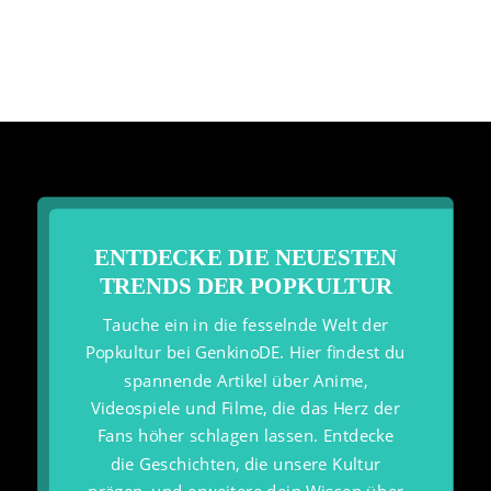
ENTDECKE DIE NEUESTEN
TRENDS DER POPKULTUR
Tauche ein in die fesselnde Welt der
Popkultur bei GenkinoDE. Hier findest du
spannende Artikel über Anime,
Videospiele und Filme, die das Herz der
Fans höher schlagen lassen. Entdecke
die Geschichten, die unsere Kultur