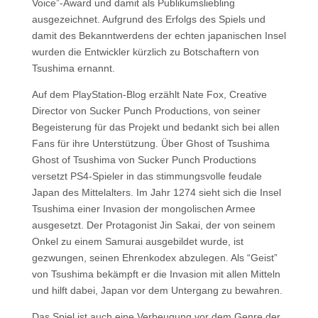
Voice”-Award und damit als Publikumsliebling
ausgezeichnet. Aufgrund des Erfolgs des Spiels und
damit des Bekanntwerdens der echten japanischen Insel
wurden die Entwickler kürzlich zu Botschaftern von
Tsushima ernannt.
Auf dem PlayStation-Blog erzählt Nate Fox, Creative
Director von Sucker Punch Productions, von seiner
Begeisterung für das Projekt und bedankt sich bei allen
Fans für ihre Unterstützung. Über Ghost of Tsushima
Ghost of Tsushima von Sucker Punch Productions
versetzt PS4-Spieler in das stimmungsvolle feudale
Japan des Mittelalters. Im Jahr 1274 sieht sich die Insel
Tsushima einer Invasion der mongolischen Armee
ausgesetzt. Der Protagonist Jin Sakai, der von seinem
Onkel zu einem Samurai ausgebildet wurde, ist
gezwungen, seinen Ehrenkodex abzulegen. Als “Geist”
von Tsushima bekämpft er die Invasion mit allen Mitteln
und hilft dabei, Japan vor dem Untergang zu bewahren.
Das Spiel ist auch eine Verbeugung vor dem Genre der