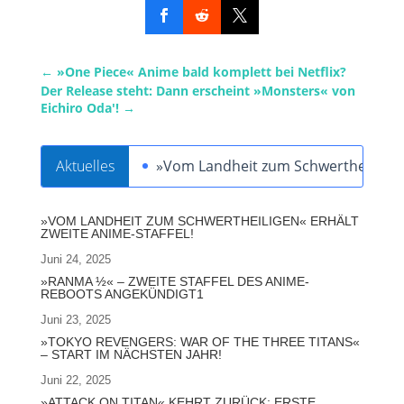
←
»One Piece« Anime bald komplett bei Netflix?
Der Release steht: Dann erscheint »Monsters« von
Eichiro Oda'!
→
Aktuelles
»Vom Landheit zum Schwertheiligen« 
»VOM LANDHEIT ZUM SCHWERTHEILIGEN« ERHÄLT
ZWEITE ANIME-STAFFEL!
Juni 24, 2025
»RANMA ½« – ZWEITE STAFFEL DES ANIME-
REBOOTS ANGEKÜNDIGT1
Juni 23, 2025
»TOKYO REVENGERS: WAR OF THE THREE TITANS«
– START IM NÄCHSTEN JAHR!
Juni 22, 2025
»ATTACK ON TITAN« KEHRT ZURÜCK: ERSTE