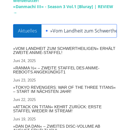
Werbefutter!
»Danmachi III« - Season 3 Vol.1 [Bluray] | REVIEW
→
Aktuelles
»Vom Landheit zum Schwertheiligen« 
»VOM LANDHEIT ZUM SCHWERTHEILIGEN« ERHÄLT
ZWEITE ANIME-STAFFEL!
Juni 24, 2025
»RANMA ½« – ZWEITE STAFFEL DES ANIME-
REBOOTS ANGEKÜNDIGT1
Juni 23, 2025
»TOKYO REVENGERS: WAR OF THE THREE TITANS«
– START IM NÄCHSTEN JAHR!
Juni 22, 2025
»ATTACK ON TITAN« KEHRT ZURÜCK: ERSTE
STAFFEL WIEDER IM STREAM!
Juni 19, 2025
»DAN DA DAN« – ZWEITES DISC-VOLUME AB