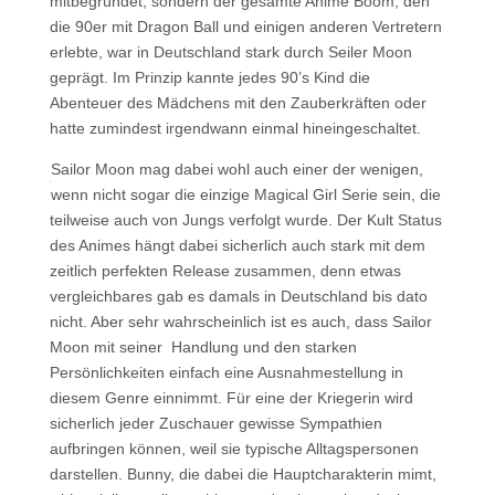
mitbegründet, sondern der gesamte Anime Boom, den
die 90er mit Dragon Ball und einigen anderen Vertretern
erlebte, war in Deutschland stark durch Seiler Moon
geprägt. Im Prinzip kannte jedes 90’s Kind die
Abenteuer des Mädchens mit den Zauberkräften oder
hatte zumindest irgendwann einmal hineingeschaltet.
Sailor Moon mag dabei wohl auch einer der wenigen,
wenn nicht sogar die einzige Magical Girl Serie sein, die
teilweise auch von Jungs verfolgt wurde. Der Kult Status
des Animes hängt dabei sicherlich auch stark mit dem
zeitlich perfekten Release zusammen, denn etwas
vergleichbares gab es damals in Deutschland bis dato
nicht. Aber sehr wahrscheinlich ist es auch, dass Sailor
Moon mit seiner Handlung und den starken
Persönlichkeiten einfach eine Ausnahmestellung in
diesem Genre einnimmt. Für eine der Kriegerin wird
sicherlich jeder Zuschauer gewisse Sympathien
aufbringen können, weil sie typische Alltagspersonen
darstellen. Bunny, die dabei die Hauptcharakterin mimt,