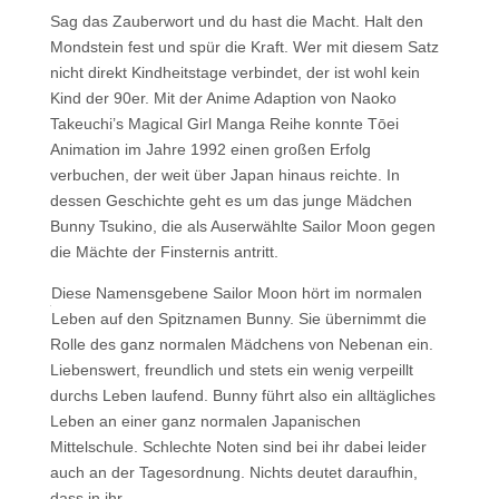
Sag das Zauberwort und du hast die Macht. Halt den
Mondstein fest und spür die Kraft. Wer mit diesem Satz
nicht direkt Kindheitstage verbindet, der ist wohl kein
Kind der 90er. Mit der Anime Adaption von Naoko
Takeuchi’s Magical Girl Manga Reihe konnte Tōei
Animation im Jahre 1992 einen großen Erfolg
verbuchen, der weit über Japan hinaus reichte. In
dessen Geschichte geht es um das junge Mädchen
Bunny Tsukino, die als Auserwählte Sailor Moon gegen
die Mächte der Finsternis antritt.
Diese Namensgebene Sailor Moon hört im normalen
Leben auf den Spitznamen Bunny. Sie übernimmt die
Rolle des ganz
normalen Mädchens von Nebenan ein.
Liebenswert, freundlich und stets ein wenig verpeillt
durchs Leben laufend. Bunny führt also ein alltägliches
Leben an einer ganz normalen Japanischen
Mittelschule. Schlechte Noten sind bei ihr dabei leider
auch an der Tagesordnung. Nichts deutet daraufhin,
dass in ihr