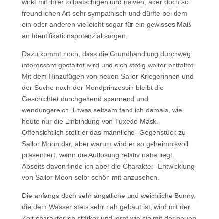
wirkt mit ihrer tollpatschigen und naiven, aber doch so
freundlichen Art sehr sympathisch und dürfte bei dem
ein oder anderen vielleicht sogar für ein gewisses Maß
an Identifikationspotenzial sorgen.
Dazu kommt noch, dass die Grundhandlung durchweg
interessant gestaltet wird und sich stetig weiter entfaltet.
Mit dem Hinzufügen von neuen Sailor Kriegerinnen und
der Suche nach der Mondprinzessin bleibt die
Geschichtet durchgehend spannend und
wendungsreich. Etwas seltsam fand ich damals, wie
heute nur die Einbindung von Tuxedo Mask.
Offensichtlich stellt er das männliche- Gegenstück zu
Sailor Moon dar, aber warum wird er so geheimnisvoll
präsentiert, wenn die Auflösung relativ nahe liegt.
Abseits davon finde ich aber die Charakter- Entwicklung
von Sailor Moon selbr schön mit anzusehen.
Die anfangs doch sehr ängstliche und weichliche Bunny,
die dem Wasser stets sehr nah gebaut ist, wird mit der
Zeit charakterlich stärker und lernt wie sie mit der neuen