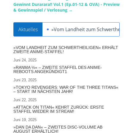
Gewinnt Durarara!! Vol.1 (Ep.01-12 & OVA) - Preview
& Gewinnspiel / Verlosung
→
Aktuelles
»Vom Landheit zum Schwertheiligen« 
»VOM LANDHEIT ZUM SCHWERTHEILIGEN« ERHÄLT
ZWEITE ANIME-STAFFEL!
Juni 24, 2025
»RANMA ½« – ZWEITE STAFFEL DES ANIME-
REBOOTS ANGEKÜNDIGT1
Juni 23, 2025
»TOKYO REVENGERS: WAR OF THE THREE TITANS«
– START IM NÄCHSTEN JAHR!
Juni 22, 2025
»ATTACK ON TITAN« KEHRT ZURÜCK: ERSTE
STAFFEL WIEDER IM STREAM!
Juni 19, 2025
»DAN DA DAN« – ZWEITES DISC-VOLUME AB
AUGUST ERHÄLTLICH!