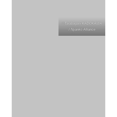
©Tarabagani KADOKAWA
/ Nyanko Alliance