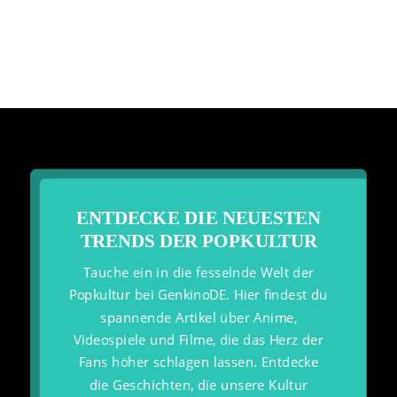
ENTDECKE DIE NEUESTEN
TRENDS DER POPKULTUR
Tauche ein in die fesselnde Welt der
Popkultur bei GenkinoDE. Hier findest du
spannende Artikel über Anime,
Videospiele und Filme, die das Herz der
Fans höher schlagen lassen. Entdecke
die Geschichten, die unsere Kultur