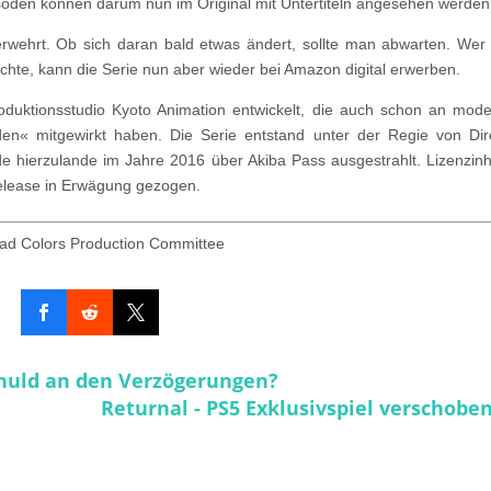
soden können darum nun im Original mit Untertiteln angesehen werden
rwehrt. Ob sich daran bald etwas ändert, sollte man abwarten. Wer
hte, kann die Serie nun aber wieder bei Amazon digital erwerben.
uktionsstudio Kyoto Animation entwickelt, die auch schon an mod
en« mitgewirkt haben. Die Serie entstand unter der Regie von Dir
e hierzulande im Jahre 2016 über Akiba Pass ausgestrahlt. Lizenzin
elease in Erwägung gezogen.
iad Colors Production Committee
Schuld an den Verzögerungen?
Returnal - PS5 Exklusivspiel verschoben