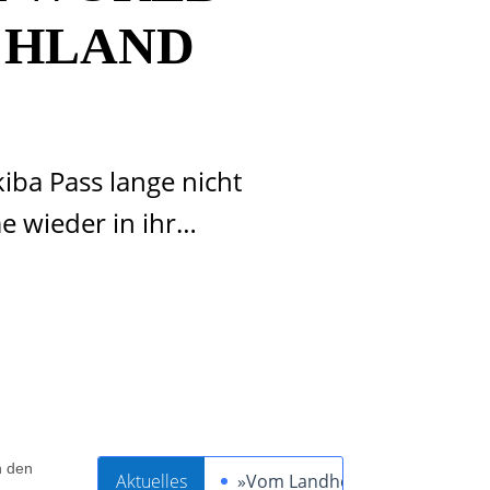
CHLAND
ba Pass lange nicht
 wieder in ihr…
n den
Aktuelles
»Vom Landheit zum Schwertheil