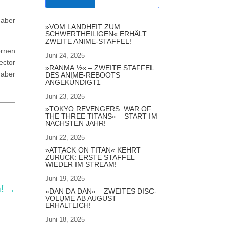
.
 aber
»VOM LANDHEIT ZUM
SCHWERTHEILIGEN« ERHÄLT
ZWEITE ANIME-STAFFEL!
ernen
Juni 24, 2025
ector
»RANMA ½« – ZWEITE STAFFEL
haber
DES ANIME-REBOOTS
ANGEKÜNDIGT1
Juni 23, 2025
»TOKYO REVENGERS: WAR OF
THE THREE TITANS« – START IM
NÄCHSTEN JAHR!
Juni 22, 2025
»ATTACK ON TITAN« KEHRT
ZURÜCK: ERSTE STAFFEL
WIEDER IM STREAM!
Juni 19, 2025
!
→
»DAN DA DAN« – ZWEITES DISC-
VOLUME AB AUGUST
ERHÄLTLICH!
Juni 18, 2025