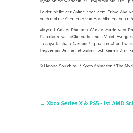
Kyoto Anime wieder in ihr Programm auf. Die Epi
Leider bleibt der Anime noch dem Prime Abo ve
noch mal die Abenteuer von Haruhiko erleben möc
»Myriad Colors Phantom World« wurde vom Prod
Klassikern wie »Clannad« und »Violet Evergard
Tatsuya Ishihara (»Sound! Ephonium«) und wurd
Peppermint Anime hat bisher noch keinen Disk R
© Hatano Souichirou / Kyoto Animation / The Myr
←
Xbox Series X & PS5 - Ist AMD 