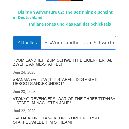
←
Digimon Adventure 02: The Beginning erscheint
in Deutschland!
Indiana Jones und das Rad des Schicksals
→
Aktuelles
»Vom Landheit zum Schwertheiligen« 
»VOM LANDHEIT ZUM SCHWERTHEILIGEN« ERHÄLT
ZWEITE ANIME-STAFFEL!
Juni 24, 2025
»RANMA ½« – ZWEITE STAFFEL DES ANIME-
REBOOTS ANGEKÜNDIGT1
Juni 23, 2025
»TOKYO REVENGERS: WAR OF THE THREE TITANS«
– START IM NÄCHSTEN JAHR!
Juni 22, 2025
»ATTACK ON TITAN« KEHRT ZURÜCK: ERSTE
STAFFEL WIEDER IM STREAM!