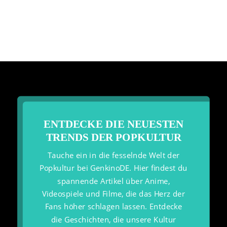
ENTDECKE DIE NEUESTEN
TRENDS DER POPKULTUR
Tauche ein in die fesselnde Welt der
Popkultur bei GenkinoDE. Hier findest du
spannende Artikel über Anime,
Videospiele und Filme, die das Herz der
Fans höher schlagen lassen. Entdecke
die Geschichten, die unsere Kultur