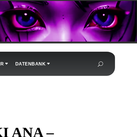
UR
DATENBANK
I ANA –