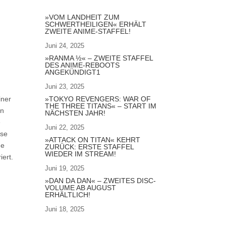
»VOM LANDHEIT ZUM
SCHWERTHEILIGEN« ERHÄLT
ZWEITE ANIME-STAFFEL!
Juni 24, 2025
»RANMA ½« – ZWEITE STAFFEL
DES ANIME-REBOOTS
ANGEKÜNDIGT1
Juni 23, 2025
»TOKYO REVENGERS: WAR OF
iner
THE THREE TITANS« – START IM
en
NÄCHSTEN JAHR!
e
Juni 22, 2025
ese
»ATTACK ON TITAN« KEHRT
ne
ZURÜCK: ERSTE STAFFEL
WIEDER IM STREAM!
iert.
Juni 19, 2025
»DAN DA DAN« – ZWEITES DISC-
VOLUME AB AUGUST
ERHÄLTLICH!
Juni 18, 2025