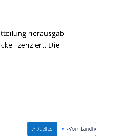
tteilung herausgab,
ke lizenziert. Die
Aktuelles
»Vom Landheit zum Schwertheil