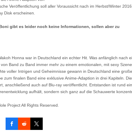
sche Veröffentlichung soll aller Voraussicht nach im Herbst/Winter 2016
ay Disk erscheinen.
oni gibt es leider noch keine Informationen, sollen aber zu
Wakoh Honna war in Deutschland ein echter Hit. Was anfänglich nach e
ich von Band zu Band immer mehr zu einem emotionalen, mit sexy Szen
hte voller Intrigen und Geheimnisse gewann in Deutschland eine groß
 zum finalen Band eine exklusive Anime-Adaption in drei Kapiteln. Di
t, anschließend auch auf Blu-ray veröffentlicht. Entstanden ist rund ei
urenentwicklung aufhält, sondern sich ganz auf die Schauwerte konzentr
le Project All Rights Reserved.