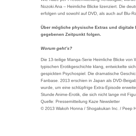
Nozoki Ana – Heimliche Blicke lizenziert. Die deut
erfolgen und sowohl auf DVD, als auch auf Blu-R
Über mögliche physische Extras und digitale B
gegebenen Zeitpunkt folgen.
Worum geht’s?
Die 13-teilige Manga-Serie Heimliche Blicke von 
typischen Erotikgeschichte klang, entwickelte s
gespickten Psychospiel. Die dramatische Geschic
Fanbase. 2013 erschien in Japan als DVD-Beigabe
wurde, um eine schlüpfrige Extra-Episode erweiter
Stunde Anime-Erotik, die sich nicht lange mit Fig
Quelle: Pressemitteilung Kaze Newsletter
© 2013 Wakoh Honna / Shogakukan Inc. / Peep Ho