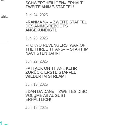
SCHWERTHEILIGEN« ERHÄLT
ZWEITE ANIME-STAFFEL!
Juni 24, 2025
afik,
»RANMA ½« – ZWEITE STAFFEL
DES ANIME-REBOOTS
ANGEKÜNDIGT1
Juni 23, 2025
»TOKYO REVENGERS: WAR OF
THE THREE TITANS« – START IM
NÄCHSTEN JAHR!
Juni 22, 2025
»ATTACK ON TITAN« KEHRT
ZURÜCK: ERSTE STAFFEL
WIEDER IM STREAM!
Juni 19, 2025
»DAN DA DAN« – ZWEITES DISC-
VOLUME AB AUGUST
ERHÄLTLICH!
Juni 18, 2025
4
→