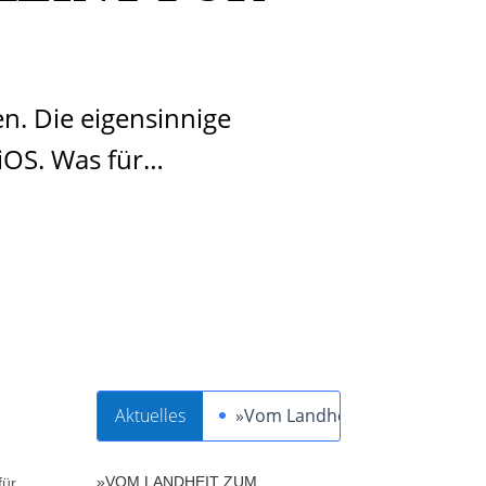
n. Die eigensinnige
 iOS. Was für…
Aktuelles
»Vom Landheit zum Schwertheil
»VOM LANDHEIT ZUM
für