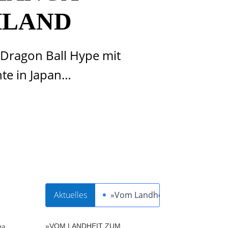
HLAND
 Dragon Ball Hype mit
nte in Japan…
Aktuelles
»Vom Landheit zum Schwertheil
»VOM LANDHEIT ZUM
ga