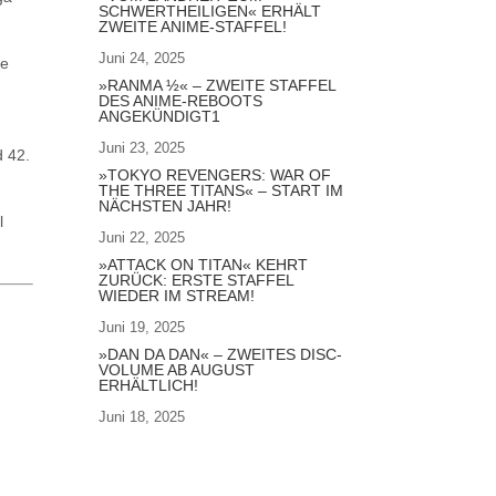
SCHWERTHEILIGEN« ERHÄLT
ZWEITE ANIME-STAFFEL!
Juni 24, 2025
se
»RANMA ½« – ZWEITE STAFFEL
DES ANIME-REBOOTS
ANGEKÜNDIGT1
Juni 23, 2025
d 42.
»TOKYO REVENGERS: WAR OF
THE THREE TITANS« – START IM
NÄCHSTEN JAHR!
l
Juni 22, 2025
»ATTACK ON TITAN« KEHRT
ZURÜCK: ERSTE STAFFEL
WIEDER IM STREAM!
Juni 19, 2025
»DAN DA DAN« – ZWEITES DISC-
VOLUME AB AUGUST
ERHÄLTLICH!
Juni 18, 2025