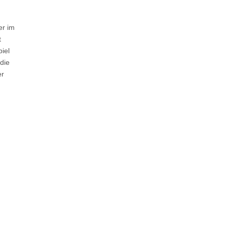
er im
t
iel
die
er