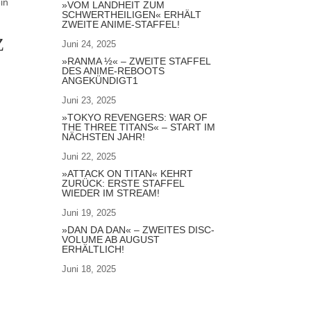
in
»VOM LANDHEIT ZUM
SCHWERTHEILIGEN« ERHÄLT
ZWEITE ANIME-STAFFEL!
Z
Juni 24, 2025
»RANMA ½« – ZWEITE STAFFEL
DES ANIME-REBOOTS
ANGEKÜNDIGT1
Juni 23, 2025
»TOKYO REVENGERS: WAR OF
THE THREE TITANS« – START IM
NÄCHSTEN JAHR!
Juni 22, 2025
»ATTACK ON TITAN« KEHRT
ZURÜCK: ERSTE STAFFEL
WIEDER IM STREAM!
Juni 19, 2025
»DAN DA DAN« – ZWEITES DISC-
VOLUME AB AUGUST
ERHÄLTLICH!
Juni 18, 2025