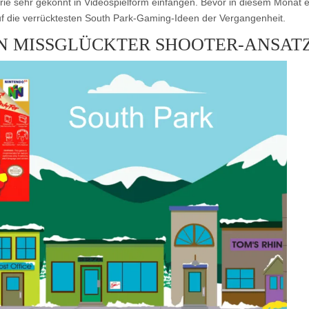
ie sehr gekonnt in Videospielform einfangen. Bevor in diesem Monat e
auf die verrücktesten South Park-Gaming-Ideen der Vergangenheit.
EIN MISSGLÜCKTER SHOOTER-ANSAT