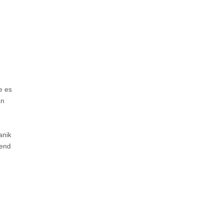
e es
an
anik
kend