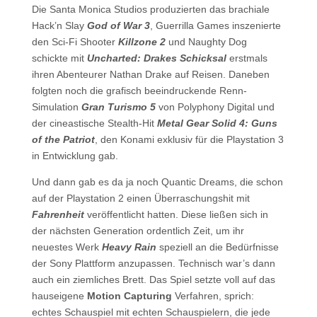
Die Santa Monica Studios produzierten das brachiale
Hack’n Slay
God of War 3
, Guerrilla Games inszenierte
den Sci-Fi Shooter
Killzone 2
und Naughty Dog
schickte mit
Uncharted: Drakes Schicksal
erstmals
ihren Abenteurer Nathan Drake auf Reisen. Daneben
folgten noch die grafisch beeindruckende Renn-
Simulation
Gran Turismo 5
von Polyphony Digital und
der cineastische Stealth-Hit
Metal Gear Solid 4: Guns
of the Patriot
, den Konami exklusiv für die Playstation 3
in Entwicklung gab.
Und dann gab es da ja noch Quantic Dreams, die schon
auf der Playstation 2 einen Überraschungshit mit
Fahrenheit
veröffentlicht hatten. Diese ließen sich in
der nächsten Generation ordentlich Zeit, um ihr
neuestes Werk
Heavy Rain
speziell an die Bedürfnisse
der Sony Plattform anzupassen. Technisch war’s dann
auch ein ziemliches Brett. Das Spiel setzte voll auf das
hauseigene
Motion Capturing
Verfahren, sprich:
echtes Schauspiel mit echten Schauspielern, die jede