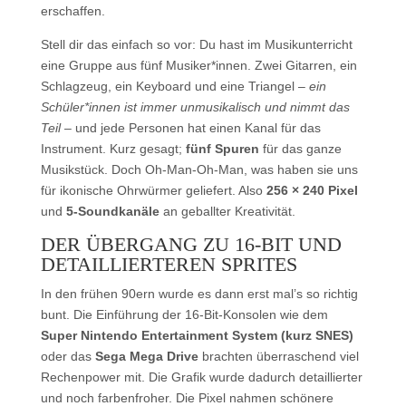
erschaffen.
Stell dir das einfach so vor: Du hast im Musikunterricht
eine Gruppe aus fünf Musiker*innen. Zwei Gitarren, ein
Schlagzeug, ein Keyboard und eine Triangel –
ein
Schüler*innen ist immer unmusikalisch und nimmt das
Teil
– und jede Personen hat einen Kanal für das
Instrument. Kurz gesagt;
fünf Spuren
für das ganze
Musikstück. Doch Oh-Man-Oh-Man, was haben sie uns
für ikonische Ohrwürmer geliefert. Also
256 × 240 Pixel
und
5-Soundkanäle
an geballter Kreativität.
DER ÜBERGANG ZU 16-BIT UND
DETAILLIERTEREN SPRITES
In den frühen 90ern wurde es dann erst mal’s so richtig
bunt. Die Einführung der 16-Bit-Konsolen wie dem
Super Nintendo Entertainment System (kurz SNES)
oder das
Sega Mega Drive
brachten überraschend viel
Rechenpower mit. Die Grafik wurde dadurch detaillierter
und noch farbenfroher. Die Pixel nahmen schönere