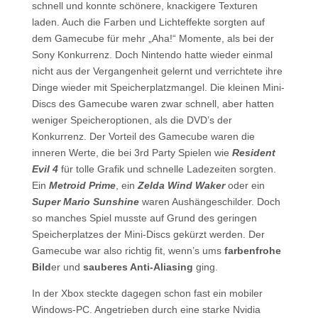
schnell und konnte schönere, knackigere Texturen
laden. Auch die Farben und Lichteffekte sorgten auf
dem Gamecube für mehr „Aha!“ Momente, als bei der
Sony Konkurrenz. Doch Nintendo hatte wieder einmal
nicht aus der Vergangenheit gelernt und verrichtete ihre
Dinge wieder mit Speicherplatzmangel. Die kleinen Mini-
Discs des Gamecube waren zwar schnell, aber hatten
weniger Speicheroptionen, als die DVD’s der
Konkurrenz. Der Vorteil des Gamecube waren die
inneren Werte, die bei 3rd Party Spielen wie
Resident
Evil 4
für tolle Grafik und schnelle Ladezeiten sorgten.
Ein
Metroid Prime
, ein
Zelda Wind Waker
oder ein
Super Mario Sunshine
waren Aushängeschilder. Doch
so manches Spiel musste auf Grund des geringen
Speicherplatzes der Mini-Discs gekürzt werden. Der
Gamecube war also richtig fit, wenn’s ums
farbenfrohe
Bild
er und
sauberes Anti-Aliasing
ging.
In der Xbox steckte dagegen schon fast ein mobiler
Windows-PC. Angetrieben durch eine starke Nvidia