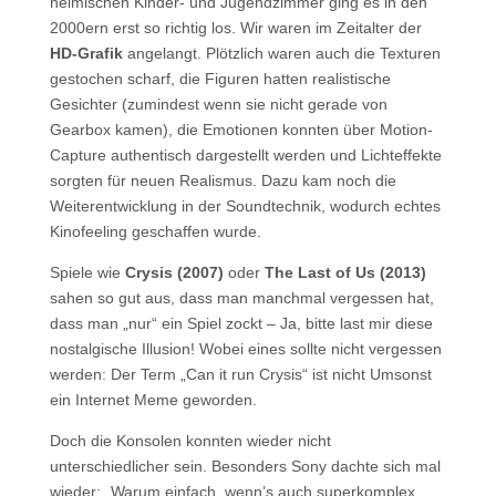
heimischen Kinder- und Jugendzimmer ging es in den
2000ern erst so richtig los. Wir waren im Zeitalter der
HD-Grafik
angelangt. Plötzlich waren auch die Texturen
gestochen scharf, die Figuren hatten realistische
Gesichter (zumindest wenn sie nicht gerade von
Gearbox kamen), die Emotionen konnten über Motion-
Capture authentisch dargestellt werden und Lichteffekte
sorgten für neuen Realismus. Dazu kam noch die
Weiterentwicklung in der Soundtechnik, wodurch echtes
Kinofeeling geschaffen wurde.
Spiele wie
Crysis (2007)
oder
The Last of Us (2013)
sahen so gut aus, dass man manchmal vergessen hat,
dass man „nur“ ein Spiel zockt – Ja, bitte last mir diese
nostalgische Illusion! Wobei eines sollte nicht vergessen
werden: Der Term „Can it run Crysis“ ist nicht Umsonst
ein Internet Meme geworden.
Doch die Konsolen konnten wieder nicht
unterschiedlicher sein. Besonders Sony dachte sich mal
wieder: „Warum einfach, wenn’s auch superkomplex