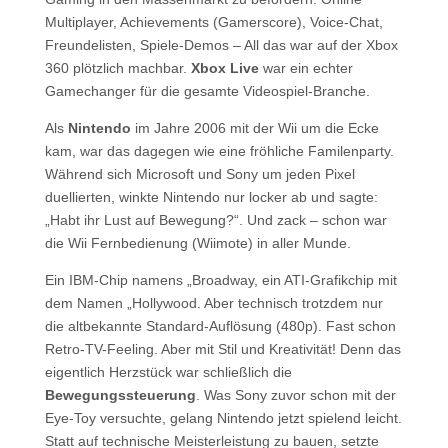
Multiplayer, Achievements (Gamerscore), Voice-Chat,
Freundelisten, Spiele-Demos – All das war auf der Xbox
360 plötzlich machbar.
Xbox Live
war ein echter
Gamechanger für die gesamte Videospiel-Branche.
Als
Nintendo
im Jahre 2006 mit der Wii um die Ecke
kam, war das dagegen wie eine fröhliche Familenparty.
Während sich Microsoft und Sony um jeden Pixel
duellierten, winkte Nintendo nur locker ab und sagte:
„Habt ihr Lust auf Bewegung?“. Und zack – schon war
die Wii Fernbedienung (Wiimote) in aller Munde.
Ein IBM-Chip namens „Broadway, ein ATI-Grafikchip mit
dem Namen „Hollywood. Aber technisch trotzdem nur
die altbekannte Standard-Auflösung (480p). Fast schon
Retro-TV-Feeling. Aber mit Stil und Kreativität! Denn das
eigentlich Herzstück war schließlich die
Bewegungssteuerung
. Was Sony zuvor schon mit der
Eye-Toy versuchte, gelang Nintendo jetzt spielend leicht.
Statt auf technische Meisterleistung zu bauen, setzte