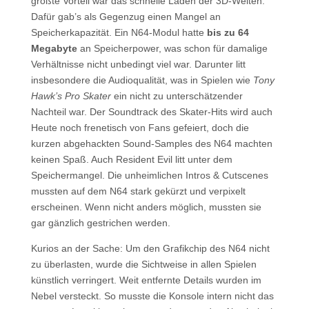
größte Vorteil war das schnelle Laden der 3D-Welten.
Dafür gab’s als Gegenzug einen Mangel an
Speicherkapazität. Ein N64-Modul hatte
bis zu 64
Megabyte
an Speicherpower, was schon für damalige
Verhältnisse nicht unbedingt viel war. Darunter litt
insbesondere die Audioqualität, was in Spielen wie
Tony
Hawk’s Pro Skater
ein nicht zu unterschätzender
Nachteil war. Der Soundtrack des Skater-Hits wird auch
Heute noch frenetisch von Fans gefeiert, doch die
kurzen abgehackten Sound-Samples des N64 machten
keinen Spaß. Auch Resident Evil litt unter dem
Speichermangel. Die unheimlichen Intros & Cutscenes
mussten auf dem N64 stark gekürzt und verpixelt
erscheinen. Wenn nicht anders möglich, mussten sie
gar gänzlich gestrichen werden.
Kurios an der Sache: Um den Grafikchip des N64 nicht
zu überlasten, wurde die Sichtweise in allen Spielen
künstlich verringert. Weit entfernte Details wurden im
Nebel versteckt. So musste die Konsole intern nicht das