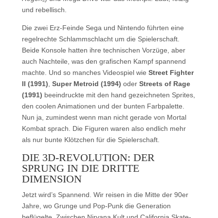
und rebellisch.
Die zwei Erz-Feinde Sega und Nintendo führten eine
regelrechte Schlammschlacht um die Spielerschaft.
Beide Konsole hatten ihre technischen Vorzüge, aber
auch Nachteile, was den grafischen Kampf spannend
machte. Und so manches Videospiel wie
Street Fighter
II (1991)
,
Super Metroid (1994)
oder
Streets of Rage
(1991)
beeindruckte mit den hand gezeichneten Sprites,
den coolen Animationen und der bunten Farbpalette.
Nun ja, zumindest wenn man nicht gerade von Mortal
Kombat sprach. Die Figuren waren also endlich mehr
als nur bunte Klötzchen für die Spielerschaft.
DIE 3D-REVOLUTION: DER
SPRUNG IN DIE DRITTE
DIMENSION
Jetzt wird’s Spannend. Wir reisen in die Mitte der 90er
Jahre, wo Grunge und Pop-Punk die Generation
beflügelte. Zwischen Nirvana Kult und California Skate-