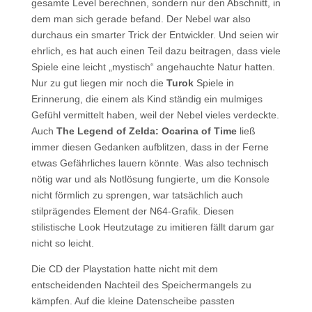
gesamte Level berechnen, sondern nur den Abschnitt, in
dem man sich gerade befand. Der Nebel war also
durchaus ein smarter Trick der Entwickler. Und seien wir
ehrlich, es hat auch einen Teil dazu beitragen, dass viele
Spiele eine leicht „mystisch“ angehauchte Natur hatten.
Nur zu gut liegen mir noch die
Turok
Spiele in
Erinnerung, die einem als Kind ständig ein mulmiges
Gefühl vermittelt haben, weil der Nebel vieles verdeckte.
Auch
The Legend of Zelda: Ocarina of Time
ließ
immer diesen Gedanken aufblitzen, dass in der Ferne
etwas Gefährliches lauern könnte. Was also technisch
nötig war und als Notlösung fungierte, um die Konsole
nicht förmlich zu sprengen, war tatsächlich auch
stilprägendes Element der N64-Grafik. Diesen
stilistische Look Heutzutage zu imitieren fällt darum gar
nicht so leicht.
Die CD der Playstation hatte nicht mit dem
entscheidenden Nachteil des Speichermangels zu
kämpfen. Auf die kleine Datenscheibe passten