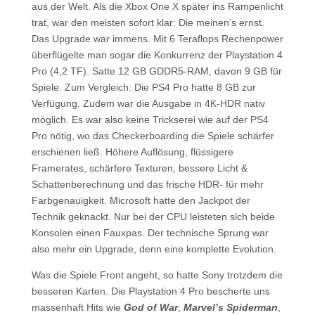
aus der Welt. Als die Xbox One X später ins Rampenlicht
trat, war den meisten sofort klar: Die meinen’s ernst.
Das Upgrade war immens. Mit 6 Teraflops Rechenpower
überflügelte man sogar die Konkurrenz der Playstation 4
Pro (4,2 TF). Satte 12 GB GDDR5-RAM, davon 9 GB für
Spiele. Zum Vergleich: Die PS4 Pro hatte 8 GB zur
Verfügung. Zudem war die Ausgabe in 4K-HDR nativ
möglich. Es war also keine Trickserei wie auf der PS4
Pro nötig, wo das Checkerboarding die Spiele schärfer
erschienen ließ. Höhere Auflösung, flüssigere
Framerates, schärfere Texturen, bessere Licht &
Schattenberechnung und das frische HDR- für mehr
Farbgenauigkeit. Microsoft hatte den Jackpot der
Technik geknackt. Nur bei der CPU leisteten sich beide
Konsolen einen Fauxpas. Der technische Sprung war
also mehr ein Upgrade, denn eine komplette Evolution.
Was die Spiele Front angeht, so hatte Sony trotzdem die
besseren Karten. Die Playstation 4 Pro bescherte uns
massenhaft Hits wie
God of War
,
Marvel’s Spiderman
,