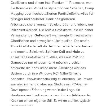
Grafikkarte und einem Intel Pentium III Prozessor, war
die Konsole im Vorteil bei dynamischen Schatten, Bump
Mapping oder hochdetaillierten Partikeleffekte. Alles lief
flüssiger und sauberer. Dank des größeren
Arbeitsspeichers konnten Spiele größer und lebendiger
inszeniert werden. Die Nvidia Grafikkarte, die ein naher
Verwandter der
GeForce-3
war, sorgte für realistische
Oberflächen und bewegliche Lichtquellen. Die starke
Xbox Grafikkarte ließ die Texturen schärfer erscheinen
und machte Spiele wie
Splinter Cell
und
Halo
zu
absoluten Grafikkrachern. Alles, was auf PS2 und
Gamecube nur eingeschränkt möglich erschien,
befeuerte die Xbox umso mehr. Allerdings war das
System durch ihre Windows PC- Nähe für reine
Konsolen- Entwickler schwierig zu erlernen. Die Power
war also immer da, aber nur Studios mit PC-Game-
Development Erfahrung waren in der Lage die
Hardware auch voll auszureizen. Zudem fehlte es der
Xbox an einem eigenen Stil. Es wirkte steriler, typisch