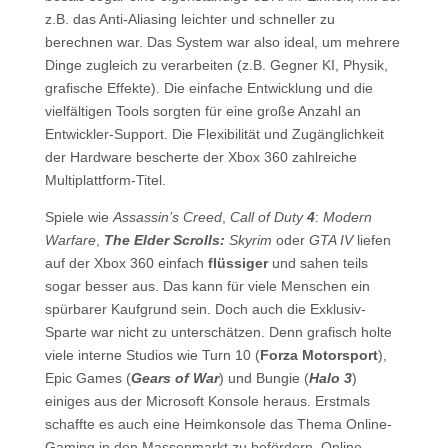
z.B. das Anti-Aliasing leichter und schneller zu
berechnen war. Das System war also ideal, um mehrere
Dinge zugleich zu verarbeiten (z.B. Gegner KI, Physik,
grafische Effekte). Die einfache Entwicklung und die
vielfältigen Tools sorgten für eine große Anzahl an
Entwickler-Support. Die Flexibilität und Zugänglichkeit
der Hardware bescherte der Xbox 360 zahlreiche
Multiplattform-Titel.
Spiele wie
Assassin’s Creed
,
Call of Duty
4
:
Modern
Warfare
,
The Elder Scrolls:
Skyrim
oder
GTA IV
liefen
auf der Xbox 360 einfach
flüssiger
und sahen teils
sogar besser aus. Das kann für viele Menschen ein
spürbarer Kaufgrund sein. Doch auch die Exklusiv-
Sparte war nicht zu unterschätzen. Denn grafisch holte
viele interne Studios wie Turn 10 (
Forza Motorsport
),
Epic Games (
Gears of War
) und Bungie (
Halo 3
)
einiges aus der Microsoft Konsole heraus. Erstmals
schaffte es auch eine Heimkonsole das Thema Online-
Gaming in den Massenmarkt zu befördern. Online