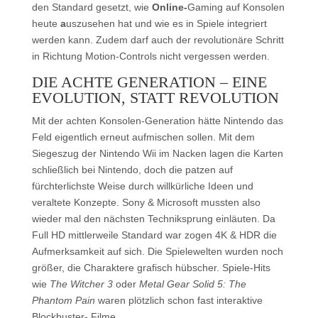
den Standard gesetzt, wie
Online-
Gaming auf Konsolen
heute
a
uszusehen hat und wie es in Spiele integriert
werden kann. Zudem darf auch der revolutionäre Schritt
in Richtung Motion-Controls nicht vergessen werden.
DIE ACHTE GENERATION – EINE
EVOLUTION, STATT REVOLUTION
Mit der achten Konsolen-Generation hätte Nintendo das
Feld eigentlich erneut aufmischen sollen. Mit dem
Siegeszug der Nintendo Wii im Nacken lagen die Karten
schließlich bei Nintendo, doch die patzen auf
fürchterlichste Weise durch willkürliche Ideen und
veraltete Konzepte. Sony & Microsoft mussten also
wieder mal den nächsten Techniksprung einläuten. Da
Full HD mittlerweile Standard war zogen 4K & HDR die
Aufmerksamkeit auf sich. Die Spielewelten wurden noch
größer, die Charaktere grafisch hübscher. Spiele-Hits
wie
The Witcher 3
oder
Metal Gear Solid 5: The
Phantom Pain
waren plötzlich schon fast interaktive
Blockbuster- Filme.