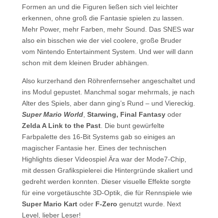
Formen an und die Figuren ließen sich viel leichter
erkennen, ohne groß die Fantasie spielen zu lassen.
Mehr Power, mehr Farben, mehr Sound. Das SNES war
also ein bisschen wie der viel coolere, große Bruder
vom Nintendo Entertainment System. Und wer will dann
schon mit dem kleinen Bruder abhängen.
Also kurzerhand den Röhrenfernseher angeschaltet und
ins Modul gepustet. Manchmal sogar mehrmals, je nach
Alter des Spiels, aber dann ging’s Rund – und Viereckig.
Super Mario World
,
Starwing, Final Fantasy
oder
Zelda A Link to the Past
. Die bunt gewürfelte
Farbpalette des 16-Bit Systems gab so einiges an
magischer Fantasie her. Eines der technischen
Highlights dieser Videospiel Ära war der Mode7-Chip,
mit dessen Grafikspielerei die Hintergründe skaliert und
gedreht werden konnten. Dieser visuelle Effekte sorgte
für eine vorgetäuschte 3D-Optik, die für Rennspiele wie
Super Mario Kart
oder
F-Zero
genutzt wurde. Next
Level, lieber Leser!