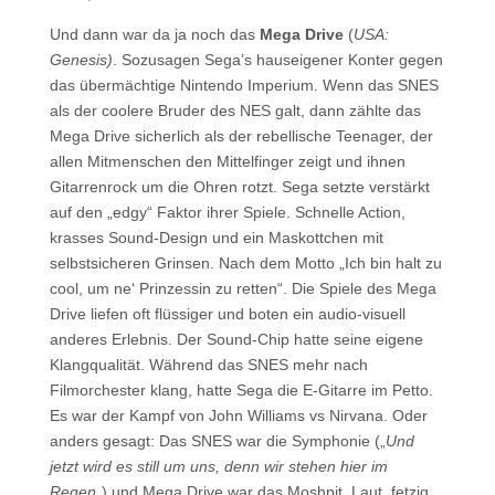
Und dann war da ja noch das
Mega Drive
(
USA:
Genesis)
. Sozusagen Sega’s hauseigener Konter gegen
das übermächtige Nintendo Imperium. Wenn das SNES
als der coolere Bruder des NES galt, dann zählte das
Mega Drive sicherlich als der rebellische Teenager, der
allen Mitmenschen den Mittelfinger zeigt und ihnen
Gitarrenrock um die Ohren rotzt. Sega setzte verstärkt
auf den „edgy“ Faktor ihrer Spiele. Schnelle Action,
krasses Sound-Design und ein Maskottchen mit
selbstsicheren Grinsen. Nach dem Motto „Ich bin halt zu
cool, um ne‘ Prinzessin zu retten“. Die Spiele des Mega
Drive liefen oft flüssiger und boten ein audio-visuell
anderes Erlebnis. Der Sound-Chip hatte seine eigene
Klangqualität. Während das SNES mehr nach
Filmorchester klang, hatte Sega die E-Gitarre im Petto.
Es war der Kampf von John Williams vs Nirvana. Oder
anders gesagt: Das SNES war die Symphonie („
Und
jetzt wird es still um uns, denn wir stehen hier im
Regen
„) und Mega Drive war das Moshpit. Laut, fetzig