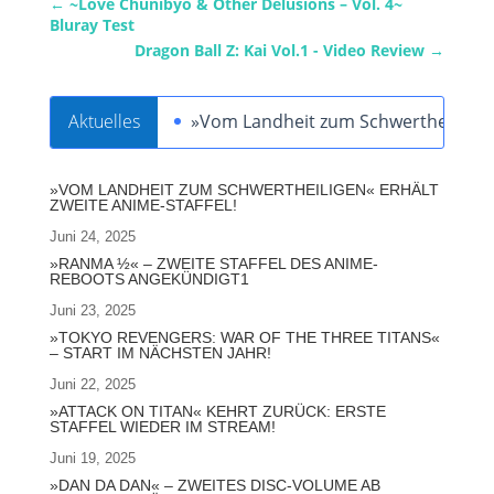
←
~Love Chunibyo & Other Delusions – Vol. 4~
Bluray Test
Dragon Ball Z: Kai Vol.1 - Video Review
→
Aktuelles
»Vom Landheit zum Schwertheiligen« 
»VOM LANDHEIT ZUM SCHWERTHEILIGEN« ERHÄLT
ZWEITE ANIME-STAFFEL!
Juni 24, 2025
»RANMA ½« – ZWEITE STAFFEL DES ANIME-
REBOOTS ANGEKÜNDIGT1
Juni 23, 2025
»TOKYO REVENGERS: WAR OF THE THREE TITANS«
– START IM NÄCHSTEN JAHR!
Juni 22, 2025
»ATTACK ON TITAN« KEHRT ZURÜCK: ERSTE
STAFFEL WIEDER IM STREAM!
Juni 19, 2025
»DAN DA DAN« – ZWEITES DISC-VOLUME AB