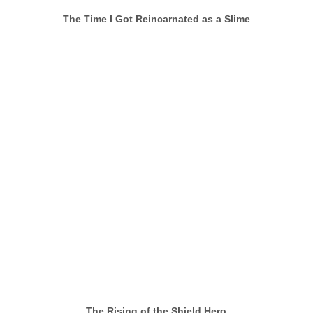
The Time I Got Reincarnated as a Slime
The Rising of the Shield Hero