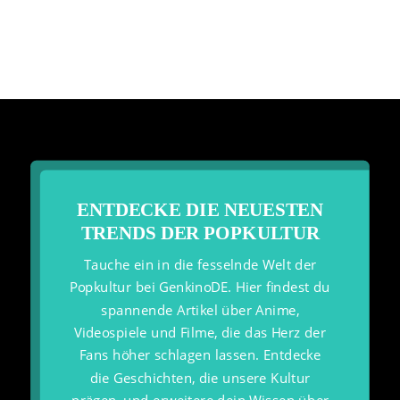
ENTDECKE DIE NEUESTEN
TRENDS DER POPKULTUR
Tauche ein in die fesselnde Welt der
Popkultur bei GenkinoDE. Hier findest du
spannende Artikel über Anime,
Videospiele und Filme, die das Herz der
Fans höher schlagen lassen. Entdecke
die Geschichten, die unsere Kultur