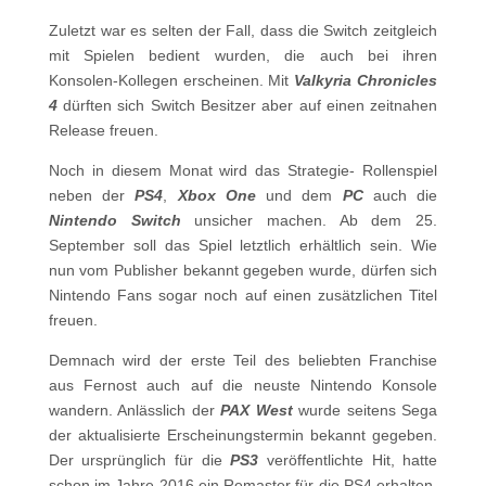
Zuletzt war es selten der Fall, dass die Switch zeitgleich
mit Spielen bedient wurden, die auch bei ihren
Konsolen-Kollegen erscheinen. Mit
Valkyria Chronicles
4
dürften sich Switch Besitzer aber auf einen zeitnahen
Release freuen.
Noch in diesem Monat wird das Strategie- Rollenspiel
neben der
PS4
,
Xbox One
und dem
PC
auch die
Nintendo Switch
unsicher machen. Ab dem 25.
September soll das Spiel letztlich erhältlich sein. Wie
nun vom Publisher bekannt gegeben wurde, dürfen sich
Nintendo Fans sogar noch auf einen zusätzlichen Titel
freuen.
Demnach wird der erste Teil des beliebten Franchise
aus Fernost auch auf die neuste Nintendo Konsole
wandern. Anlässlich der
PAX West
wurde seitens Sega
der aktualisierte Erscheinungstermin bekannt gegeben.
Der ursprünglich für die
PS3
veröffentlichte Hit, hatte
schon im Jahre 2016 ein Remaster für die PS4 erhalten.