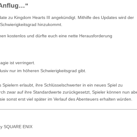
 Anflug…“
date zu Kingdom Hearts III angekündigt. Mithilfe des Updates wird der
r Schwierigkeitsgrad hinzukommt.
mmen kostenlos und dürfte euch eine nette Herausforderung
ie ist verringert.
lusiv nur im höheren Schwierigkeitsgrad gibt.
Spielern erlaubt, ihre Schlüsselschwerter in ein neues Spiel zu
ch zwar auf ihre Standardwerte zurückgesetzt, Spieler können nun ab
ie sonst erst viel später im Verlauf des Abenteuers erhalten würden.
d by SQUARE ENIX