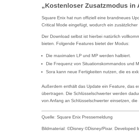
„Kostenloser Zusatzmodus in
Square Enix hat nun offiziell eine brandneues Up
Critical Mode eingefügt, wodurch ein zusätzliche
Der Download selbst ist hierbei natürlich vollko
bieten. Folgende Features bietet der Modus:
Die maximalen LP und MP werden halbiert.
Die Frequenz von Situationskommandos und Mag
Sora kann neue Fertigkeiten nutzen, die es exk
Außerdem enthält das Update ein Feature, das es 
übertragen. Die Schlüsselschwerter werden dadur
von Anfang an Schlüsselschwerter einsetzen, die s
Quelle: Square Enix Pressemeldung
Bildmaterial: ©Disney ©Disney/Pixar. Develope