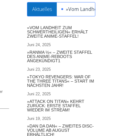
Aktuelles
»Vom Landheit zum Schwertheil
»VOM LANDHEIT ZUM
SCHWERTHEILIGEN« ERHÄLT
ZWEITE ANIME-STAFFEL!
Juni 24, 2025
»RANMA ½« – ZWEITE STAFFEL
DES ANIME-REBOOTS
ANGEKÜNDIGT1
Juni 23, 2025
»TOKYO REVENGERS: WAR OF
THE THREE TITANS« – START IM
NÄCHSTEN JAHR!
er
Juni 22, 2025
»ATTACK ON TITAN« KEHRT
ZURÜCK: ERSTE STAFFEL
WIEDER IM STREAM!
Juni 19, 2025
»DAN DA DAN« – ZWEITES DISC-
VOLUME AB AUGUST
ERHÄLTLICH!